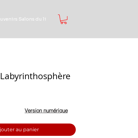
uvenirs Salons du li
 Labyrinthosphère
Version numérique
jouter au panier