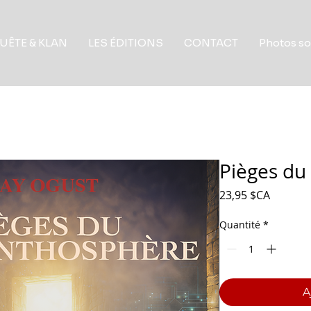
UÊTE & KLAN
LES ÉDITIONS
CONTACT
Photos so
Pièges du
Prix
23,95 $CA
Quantité
*
A