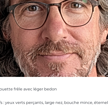
houette frêle avec léger bedon
tifs : yeux verts perçants, large nez, bouche mince, étern