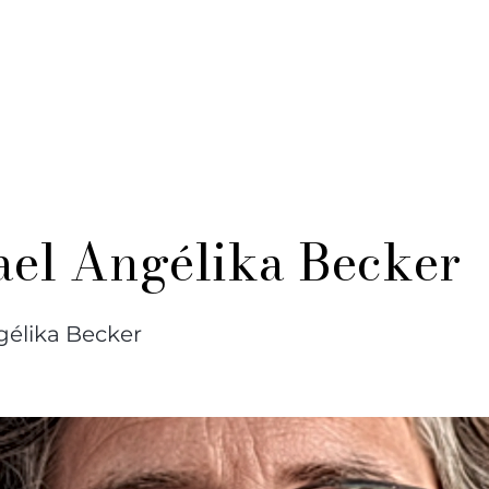
UÊTE & KLAN
LES ÉDITIONS
CONTACT
Photos so
ael Angélika Becker
gélika Becker