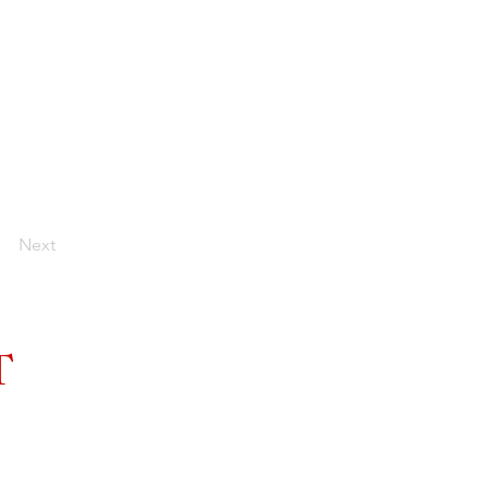
Next
T
© 2013- 2026 Ray Ogust